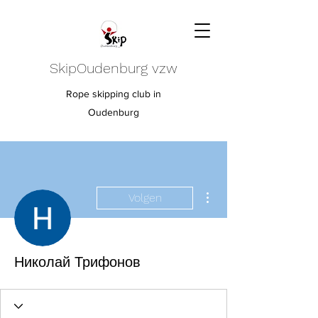
SkipOudenburg vzw
Rope skipping club in
Oudenburg
Meer acties
Volgen
Николай Трифонов