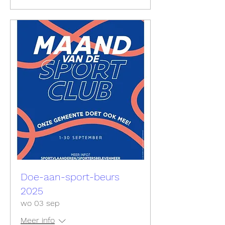
Doe-aan-sport-beurs
2025
wo 03 sep
Meer info