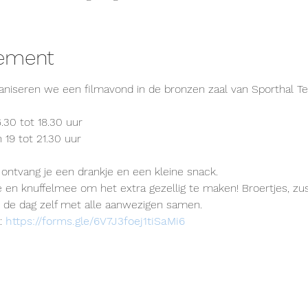
nement
ganiseren we een filmavond in de bronzen zaal van Sporthal Te
16.30 tot 18.30 uur
n 19 tot 21.30 uur
 ontvang je een drankje en een kleine snack.
en knuffelmee om het extra gezellig te maken! Broertjes, zusj
 de dag zelf met alle aanwezigen samen.
: 
https://forms.gle/6V7J3foej1tiSaMi6