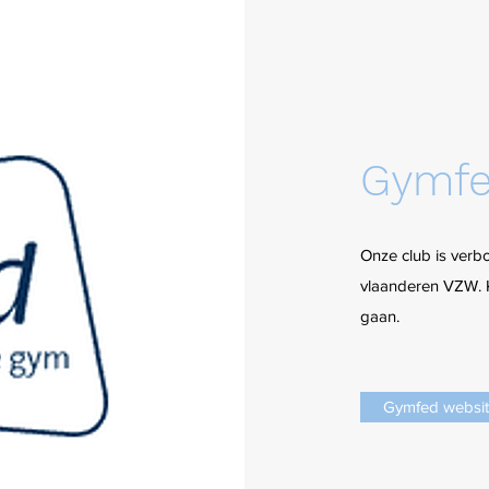
Gymf
Onze club is ver
vlaanderen VZW. K
gaan.
Gymfed websi