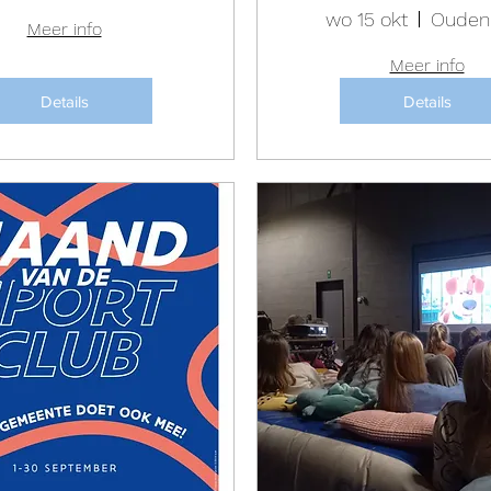
wo 15 okt
Ouden
Meer info
Meer info
Details
Details