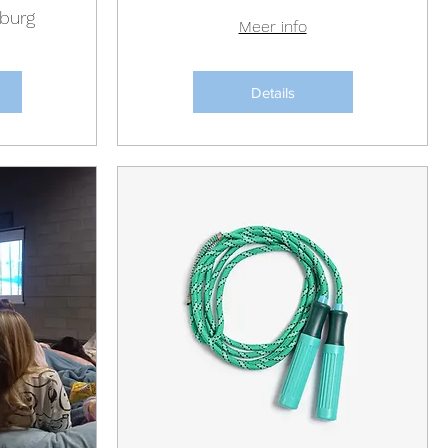
burg
Meer info
Details