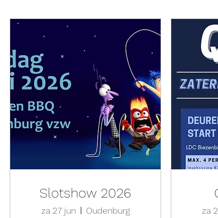
Slotshow 2026
za 27 jun
Oudenburg
za 2