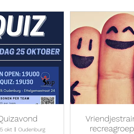
Quizavond
Vriendjestrai
recreagroe
5 okt
Oudenburg