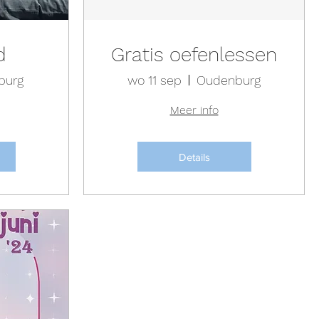
d
Gratis oefenlessen
burg
wo 11 sep
Oudenburg
Meer info
Details