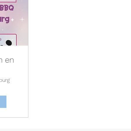
n en
burg